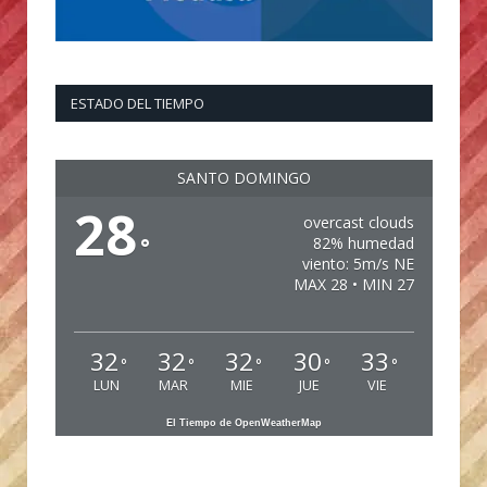
ESTADO DEL TIEMPO
SANTO DOMINGO
28
overcast clouds
°
82% humedad
viento: 5m/s NE
MAX 28 • MIN 27
32
32
32
30
33
°
°
°
°
°
LUN
MAR
MIE
JUE
VIE
El Tiempo de OpenWeatherMap