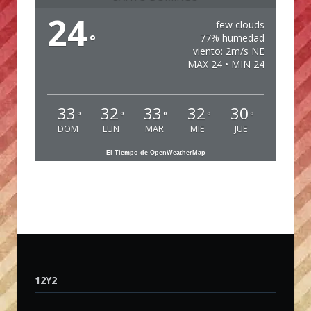
24
few clouds
°
77% humedad
viento: 2m/s NE
MAX 24 • MIN 24
33
32
33
32
30
°
°
°
°
°
DOM
LUN
MAR
MIE
JUE
El Tiempo de OpenWeatherMap
12Y2