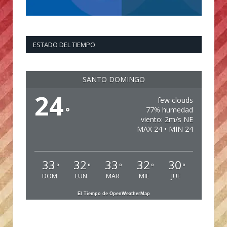
ESTADO DEL TIEMPO
SANTO DOMINGO
24
few clouds
°
77% humedad
viento: 2m/s NE
MAX 24 • MIN 24
33
32
33
32
30
°
°
°
°
°
DOM
LUN
MAR
MIE
JUE
El Tiempo de OpenWeatherMap