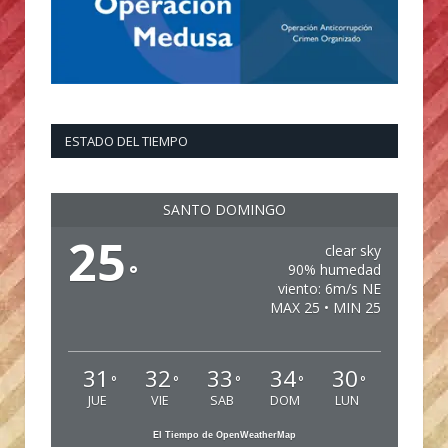
ESTADO DEL TIEMPO
SANTO DOMINGO
25
clear sky
°
90% humedad
viento: 6m/s NE
MAX 25 • MIN 25
31
32
33
34
30
°
°
°
°
°
JUE
VIE
SAB
DOM
LUN
El Tiempo de OpenWeatherMap