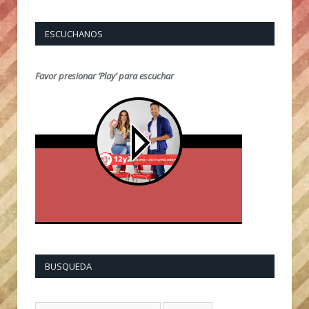
ESCUCHANOS
Favor presionar ‘Play’ para escuchar
BUSQUEDA