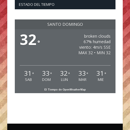
ESTADO DEL TIEMPO
SANTO DOMINGO
32
broken clouds
°
67% humedad
viento: 4m/s SSE
MAX 32 • MIN 32
31
33
32
33
31
°
°
°
°
°
SAB
DOM
LUN
MAR
MIE
El Tiempo de OpenWeatherMap