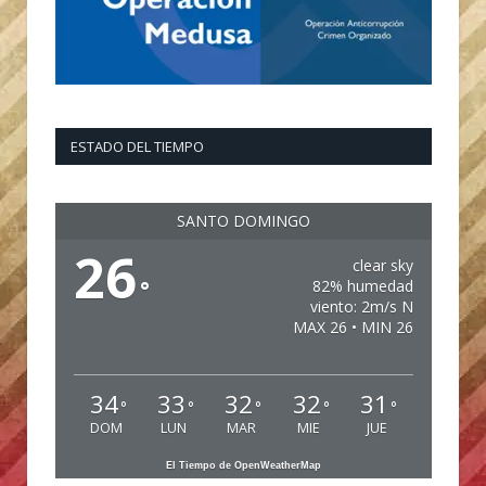
ESTADO DEL TIEMPO
SANTO DOMINGO
26
clear sky
°
82% humedad
viento: 2m/s N
MAX 26 • MIN 26
34
33
32
32
31
°
°
°
°
°
DOM
LUN
MAR
MIE
JUE
El Tiempo de OpenWeatherMap