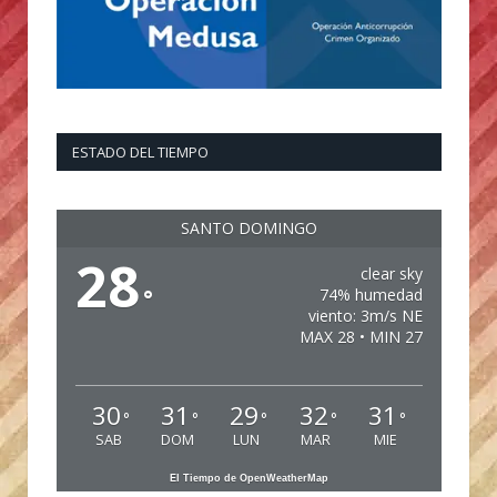
ESTADO DEL TIEMPO
SANTO DOMINGO
28
clear sky
°
74% humedad
viento: 3m/s NE
MAX 28 • MIN 27
30
31
29
32
31
°
°
°
°
°
SAB
DOM
LUN
MAR
MIE
El Tiempo de OpenWeatherMap