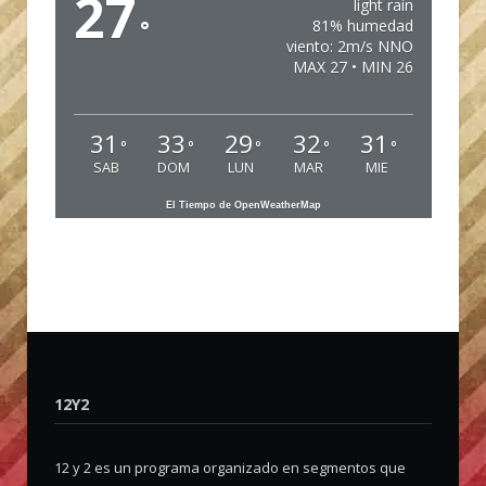
27
light rain
°
81% humedad
viento: 2m/s NNO
MAX 27 • MIN 26
31
33
29
32
31
°
°
°
°
°
SAB
DOM
LUN
MAR
MIE
El Tiempo de OpenWeatherMap
12Y2
12 y 2 es un programa organizado en segmentos que