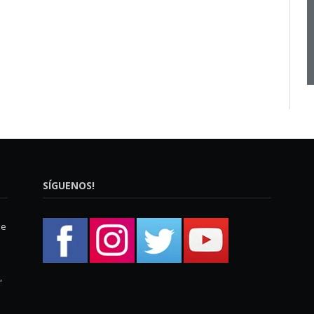
SÍGUENOS!
ue
,