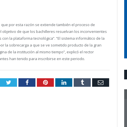
ó que por esta razón se extiende también el proceso de
l objetivo de que los bachilleres resuelvan los inconvenientes
 con la plataforma tecnológica”. “El sistema informático de la
 la sobrecarga a que se ve sometido producto de la gran
na de la institución al mismo tiempo”, explicó el rector
ntes han tenido para inscribirse en este periodo.
Twitter
Facebook
Pinterest
LinkedIn
Tumblr
Email