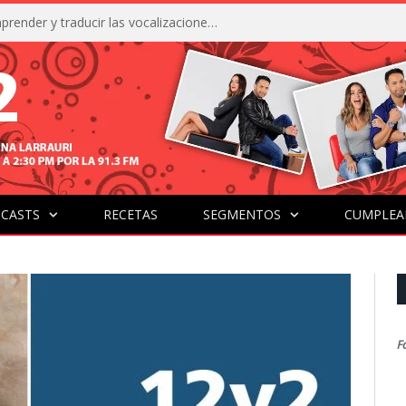
La IA está acercándonos a comprender y traducir las vocalizaciones y comportamientos de nuestras mascotas
CASTS
RECETAS
SEGMENTOS
CUMPLEA
F