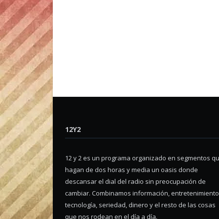
12Y2
12 y 2 es un programa organizado en segmentos q
hagan de dos horas y media un oasis donde
descansar el dial del radio sin preocupación de
cambiar. Combinamos información, entretenimiento
tecnología, seriedad, dinero y el resto de las cosas
que nos rodean en el día a día.