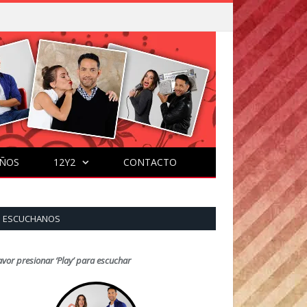
ÑOS
12Y2
CONTACTO
ESCUCHANOS
avor presionar ‘Play’ para escuchar