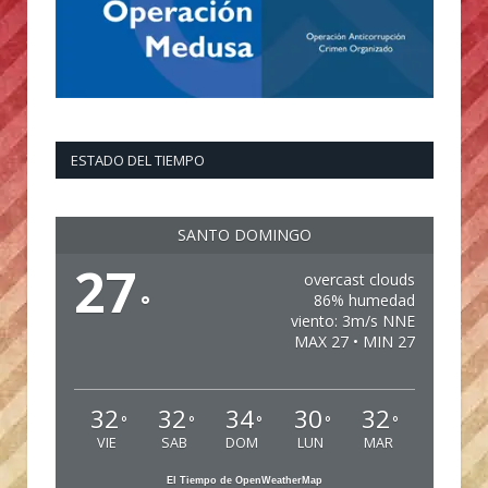
ESTADO DEL TIEMPO
SANTO DOMINGO
27
overcast clouds
°
86% humedad
viento: 3m/s NNE
MAX 27 • MIN 27
32
32
34
30
32
°
°
°
°
°
VIE
SAB
DOM
LUN
MAR
El Tiempo de OpenWeatherMap