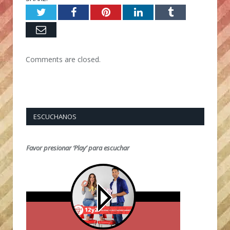
Twitter
Facebook
Pinterest
LinkedIn
Tumblr
Email
Comments are closed.
ESCUCHANOS
Favor presionar ‘Play’ para escuchar