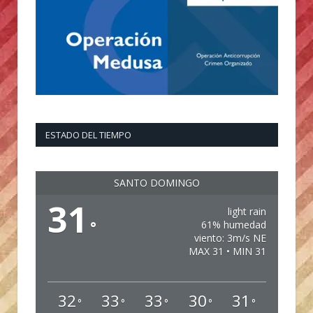
ESTADO DEL TIEMPO
SANTO DOMINGO
31
light rain
°
61% humedad
viento: 3m/s NE
MAX 31 • MIN 31
32
33
33
30
31
°
°
°
°
°