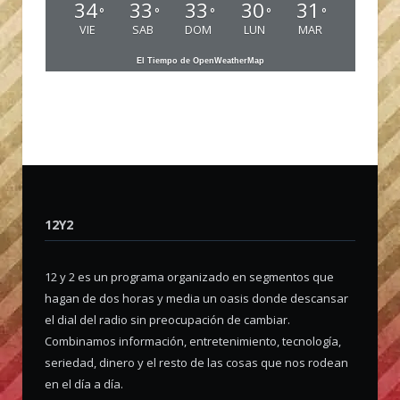
34
33
33
30
31
°
°
°
°
°
VIE
SAB
DOM
LUN
MAR
El Tiempo de OpenWeatherMap
12Y2
12 y 2 es un programa organizado en segmentos que
hagan de dos horas y media un oasis donde descansar
el dial del radio sin preocupación de cambiar.
Combinamos información, entretenimiento, tecnología,
seriedad, dinero y el resto de las cosas que nos rodean
en el día a día.