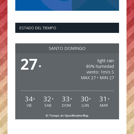
ESTADO DEL TIEMPO
SANTO DOMINGO
27
light rain
°
80% humedad
viento: 1m/s S
MAX 27 • MIN 27
34
32
33
30
31
°
°
°
°
°
VIE
SAB
DOM
LUN
MAR
El Tiempo de OpenWeatherMap