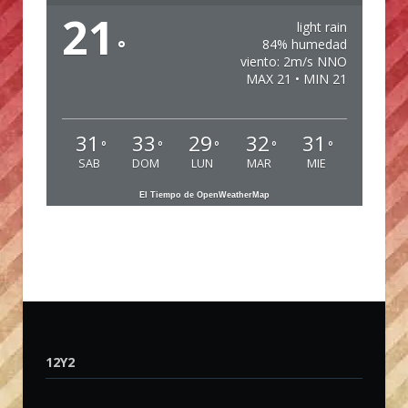
21
light rain
°
84% humedad
viento: 2m/s NNO
MAX 21 • MIN 21
31
33
29
32
31
°
°
°
°
°
SAB
DOM
LUN
MAR
MIE
El Tiempo de OpenWeatherMap
12Y2