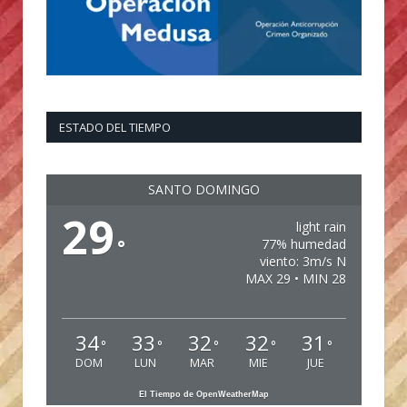
ESTADO DEL TIEMPO
SANTO DOMINGO
29
light rain
°
77% humedad
viento: 3m/s N
MAX 29 • MIN 28
34
33
32
32
31
°
°
°
°
°
DOM
LUN
MAR
MIE
JUE
El Tiempo de OpenWeatherMap