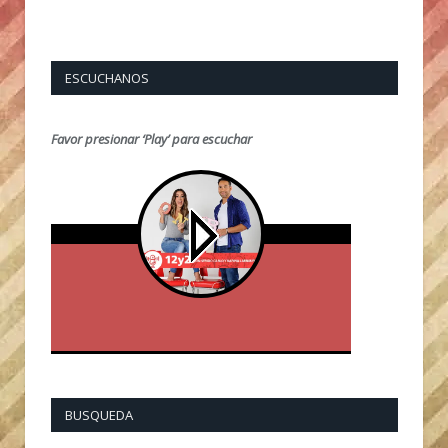
ESCUCHANOS
Favor presionar ‘Play’ para escuchar
BUSQUEDA