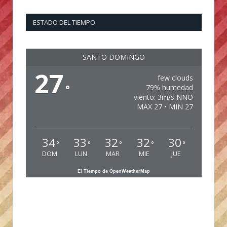
ESTADO DEL TIEMPO
SANTO DOMINGO
27
few clouds
°
79% humedad
viento: 3m/s NNO
MAX 27 • MIN 27
34
33
32
32
30
°
°
°
°
°
DOM
LUN
MAR
MIE
JUE
El Tiempo de OpenWeatherMap