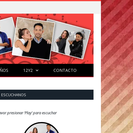
ÑOS
12Y2
CONTACTO
ESCUCHANOS
avor presionar ‘Play’ para escuchar