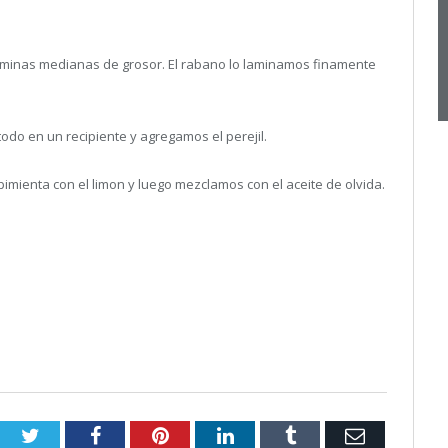
aminas medianas de grosor. El rabano lo laminamos finamente
odo en un recipiente y agregamos el perejil.
imienta con el limon y luego mezclamos con el aceite de olvida.
Twitter
Facebook
Pinterest
LinkedIn
Tumblr
Email