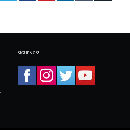
SÍGUENOS!
ue
,