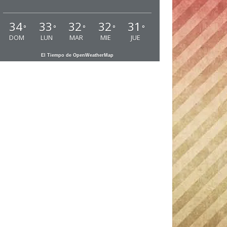
34
33
32
32
31
°
°
°
°
°
DOM
LUN
MAR
MIE
JUE
El Tiempo de OpenWeatherMap