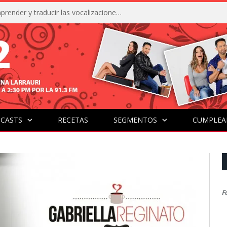
La IA está acercándonos a comprender y traducir las vocalizaciones y comportamientos de nuestras mascotas
CASTS
RECETAS
SEGMENTOS
CUMPLEA
F