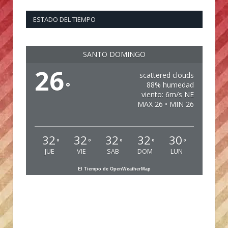
ESTADO DEL TIEMPO
SANTO DOMINGO
26
scattered clouds
°
88% humedad
viento: 6m/s NE
MAX 26 • MIN 26
32
32
32
32
30
°
°
°
°
°
JUE
VIE
SAB
DOM
LUN
El Tiempo de OpenWeatherMap