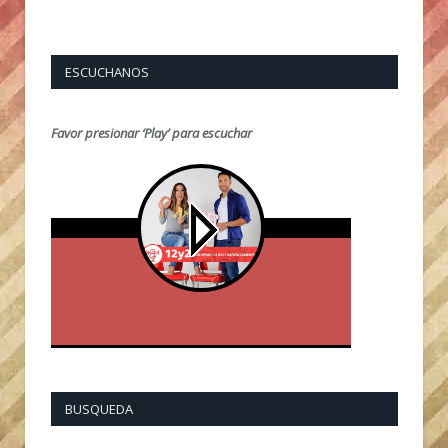
ESCUCHANOS
Favor presionar ‘Play’ para escuchar
BUSQUEDA