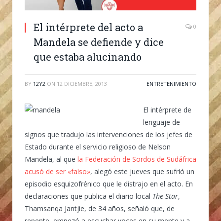
El intérprete del acto a
0
Mandela se defiende y dice
que estaba alucinando
BY
12Y2
ON
12 DICIEMBRE, 2013
ENTRETENIMIENTO
El intérprete de
lenguaje de
signos que tradujo las intervenciones de los jefes de
Estado durante el servicio religioso de Nelson
Mandela, al que
la Federación de Sordos de Sudáfrica
acusó de ser «falso»
, alegó este jueves que sufrió un
episodio esquizofrénico que le distrajo en el acto. En
declaraciones que publica el diario local
The Star
,
Thamsanqa Jantjie, de 34 años, señaló que, de
repente, empezó a escuchar voces en su mente y a