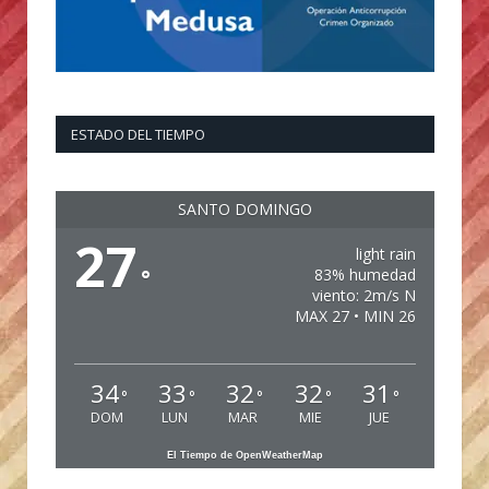
ESTADO DEL TIEMPO
SANTO DOMINGO
27
light rain
°
83% humedad
viento: 2m/s N
MAX 27 • MIN 26
34
33
32
32
31
°
°
°
°
°
DOM
LUN
MAR
MIE
JUE
El Tiempo de OpenWeatherMap