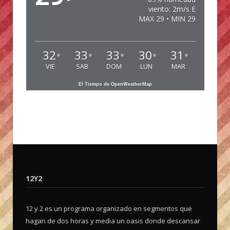
°
viento: 2m/s E
MAX 29 • MIN 29
32
33
33
30
31
°
°
°
°
°
VIE
SAB
DOM
LUN
MAR
El Tiempo de OpenWeatherMap
12Y2
12 y 2 es un programa organizado en segmentos que
hagan de dos horas y media un oasis donde descansar