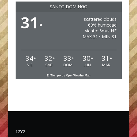
SANTO DOMINGO
31
scattered clouds
°
69% humedad
viento: 6m/s NE
MAX 31 • MIN 31
34
32
33
30
31
°
°
°
°
°
VIE
SAB
DOM
LUN
MAR
El Tiempo de OpenWeatherMap
12Y2