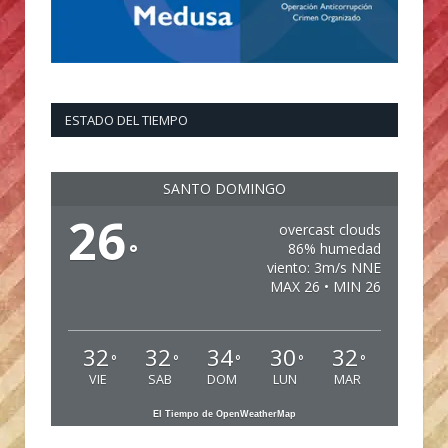
ESTADO DEL TIEMPO
SANTO DOMINGO
26
overcast clouds
°
86% humedad
viento: 3m/s NNE
MAX 26 • MIN 26
32
32
34
30
32
°
°
°
°
°
VIE
SAB
DOM
LUN
MAR
El Tiempo de OpenWeatherMap