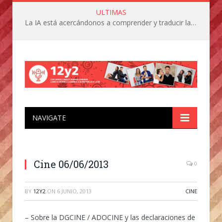
ULTIMAS
La IA está acercándonos a comprender y traducir las vocalizaciones y comportamientos de nuestras mascotas
NAVIGATE
Cine 06/06/2013
0
BY
12Y2
ON
6 JUNIO, 2013
CINE
– Sobre la DGCINE / ADOCINE y las declaraciones de