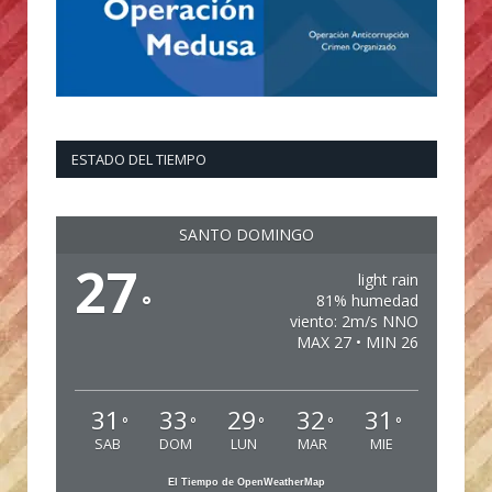
ESTADO DEL TIEMPO
SANTO DOMINGO
27
light rain
°
81% humedad
viento: 2m/s NNO
MAX 27 • MIN 26
31
33
29
32
31
°
°
°
°
°
SAB
DOM
LUN
MAR
MIE
El Tiempo de OpenWeatherMap