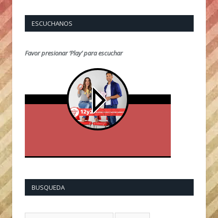
ESCUCHANOS
Favor presionar ‘Play’ para escuchar
BUSQUEDA