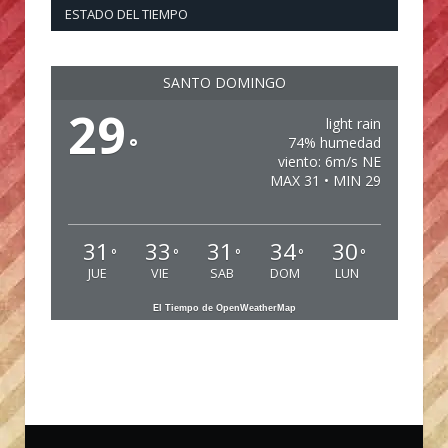
ESTADO DEL TIEMPO
SANTO DOMINGO
29
light rain
°
74% humedad
viento: 6m/s NE
MAX 31 • MIN 29
31
33
31
34
30
°
°
°
°
°
JUE
VIE
SAB
DOM
LUN
El Tiempo de OpenWeatherMap