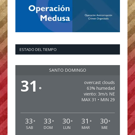
ESTADO DEL TIEMPO
SANTO DOMINGO
31
overcast clouds
°
63% humedad
viento: 3m/s NE
MAX 31 • MIN 29
33
33
30
31
30
°
°
°
°
°
SAB
DOM
LUN
MAR
MIE