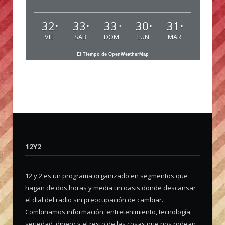
32
33
33
30
31
°
°
°
°
°
VIE
SAB
DOM
LUN
MAR
El Tiempo de OpenWeatherMap
12Y2
12 y 2 es un programa organizado en segmentos que
hagan de dos horas y media un oasis donde descansar
el dial del radio sin preocupación de cambiar.
Combinamos información, entretenimiento, tecnología,
seriedad, dinero y el resto de las cosas que nos rodean