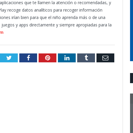
 aplicaciones que te llamen la atención o recomendadas, y
iPlay recoge datos analíticos para recoger información
ciones irían bien para que el niño aprenda más o de una
juegos y apps directamente y siempre apropiadas para la
om
Twitter
Facebook
Pinterest
LinkedIn
Tumblr
Email