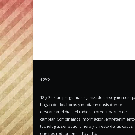
12Y2
12 y 2 es un programa organizado en segmentos q
hagan de dos horas y media un oasis donde
descansar el dial del radio sin preocupación de
cambiar. Combinamos información, entretenimiento
tecnología, seriedad, dinero y el resto de las cosas
que nos rodean en el día a día.