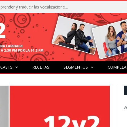
La IA está acercándonos a comprender y traducir las vocalizaciones y comportamientos de nuestras mascotas
CASTS
RECETAS
SEGMENTOS
CUMPLEA
F