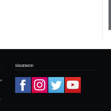
SÍGUENOS!
ue
,