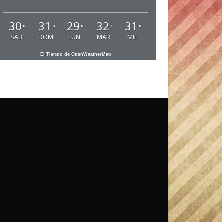
30
31
29
32
31
°
°
°
°
°
SAB
DOM
LUN
MAR
MIE
El Tiempo de OpenWeatherMap