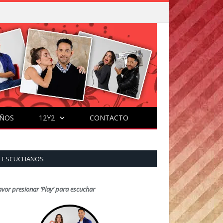
ÑOS
12Y2
CONTACTO
ESCUCHANOS
avor presionar ‘Play’ para escuchar