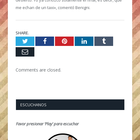
desierto. Yo ya conozco solamente el final, es decir, que
me echan de un taxi», comentó Benigni.
SHARE.
Twitter
Facebook
Pinterest
LinkedIn
Tumblr
Email
Comments are closed.
ESCUCHANOS
Favor presionar ‘Play’ para escuchar