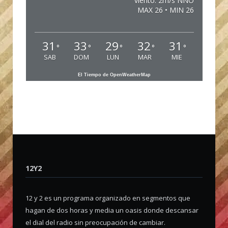
viento: 2m/s NNO
MAX 26 • MIN 26
31
33
29
32
31
°
°
°
°
°
SAB
DOM
LUN
MAR
MIE
El Tiempo de OpenWeatherMap
12Y2
12 y 2 es un programa organizado en segmentos que
hagan de dos horas y media un oasis donde descansar
el dial del radio sin preocupación de cambiar.