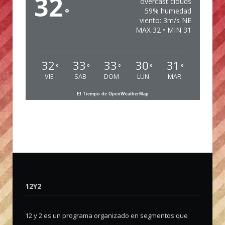
32
overcast clouds
°
59% humedad
viento: 3m/s NE
MAX 32 • MIN 31
32
33
33
30
31
°
°
°
°
°
VIE
SAB
DOM
LUN
MAR
El Tiempo de OpenWeatherMap
12Y2
12 y 2 es un programa organizado en segmentos que