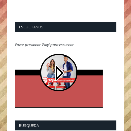
ESCUCHANOS
Favor presionar ‘Play’ para escuchar
BUSQUEDA