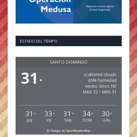
ESTADO DEL TIEMPO
SANTO DOMINGO
31
scattered clouds
°
65% humedad
viento: 6m/s NE
MAX 32 • MIN 31
31
33
31
34
30
°
°
°
°
°
JUE
VIE
SAB
DOM
LUN
El Tiempo de OpenWeatherMap