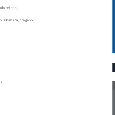
olo relleno )
lo, albahaca, orégano )
)