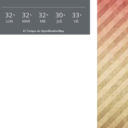
32
32
32
30
33
°
°
°
°
°
LUN
MAR
MIE
JUE
VIE
El Tiempo de OpenWeatherMap