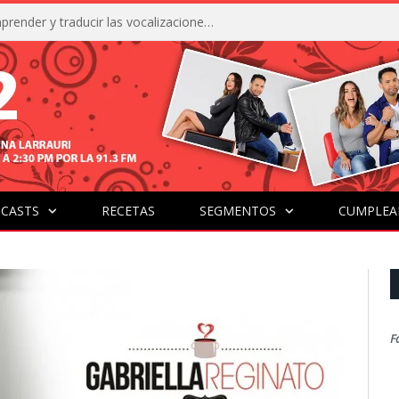
La IA está acercándonos a comprender y traducir las vocalizaciones y comportamientos de nuestras mascotas
CASTS
RECETAS
SEGMENTOS
CUMPLEA
F