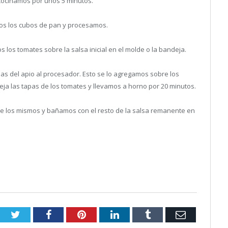
 y cocinamos por unos 5 minutos.
os los cubos de pan y procesamos.
 los tomates sobre la salsa inicial en el molde o la bandeja.
jas del apio al procesador. Esto se lo agregamos sobre los
ja las tapas de los tomates y llevamos a horno por 20 minutos.
re los mismos y bañamos con el resto de la salsa remanente en
Twitter
Facebook
Pinterest
LinkedIn
Tumblr
Email