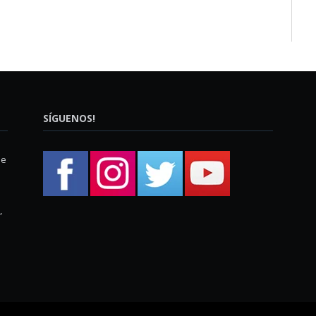
SÍGUENOS!
ue
,