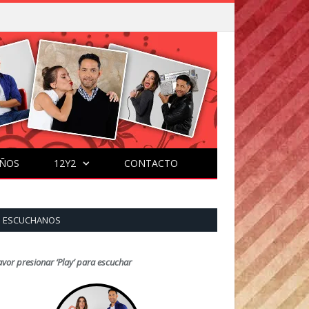
ÑOS
12Y2
CONTACTO
ESCUCHANOS
avor presionar ‘Play’ para escuchar