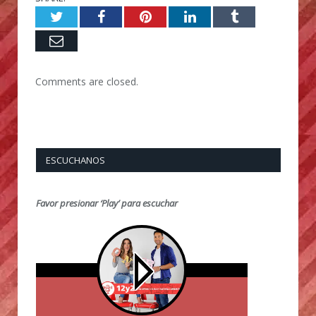
Twitter
Facebook
Pinterest
LinkedIn
Tumblr
Email
Comments are closed.
ESCUCHANOS
Favor presionar ‘Play’ para escuchar