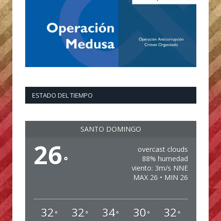
ESTADO DEL TIEMPO
SANTO DOMINGO
26
overcast clouds
°
88% humedad
viento: 3m/s NNE
MAX 26 • MIN 26
32
32
34
30
32
°
°
°
°
°