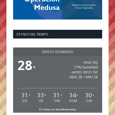
ESTADO DEL TIEMPO
SANTO DOMINGO
28
clear sky
°
77% humedad
viento: 6m/s NE
MAX 28 • MIN 28
31
33
31
34
30
°
°
°
°
°
JUE
VIE
SAB
DOM
LUN
El Tiempo de OpenWeatherMap