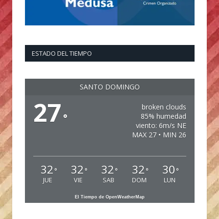
ESTADO DEL TIEMPO
SANTO DOMINGO
27
broken clouds
°
85% humedad
viento: 6m/s NE
MAX 27 • MIN 26
32
32
32
32
30
°
°
°
°
°
JUE
VIE
SAB
DOM
LUN
El Tiempo de OpenWeatherMap