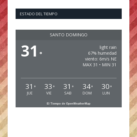
ESTADO DEL TIEMPO
SANTO DOMINGO
31
light rain
°
67% humedad
viento: 6m/s NE
MAX 31 • MIN 31
31
33
31
34
30
°
°
°
°
°
JUE
VIE
SAB
DOM
LUN
El Tiempo de OpenWeatherMap