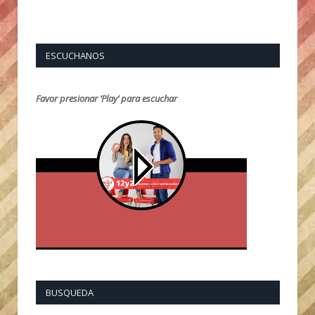
ESCUCHANOS
Favor presionar ‘Play’ para escuchar
BUSQUEDA