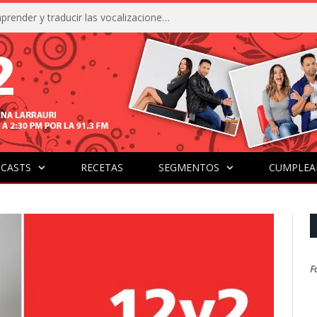
La IA está acercándonos a comprender y traducir las vocalizaciones y comportamientos de nuestras mascotas
CASTS
RECETAS
SEGMENTOS
CUMPLEA
F