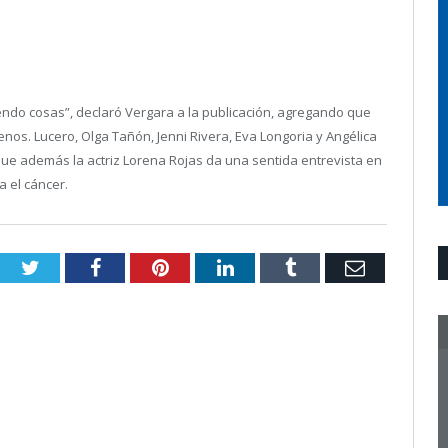
endo cosas”, declaró Vergara a la publicación, agregando que
os. Lucero, Olga Tañón, Jenni Rivera, Eva Longoria y Angélica
que además la actriz Lorena Rojas da una sentida entrevista en
a el cáncer.
Twitter
Facebook
Pinterest
LinkedIn
Tumblr
Email