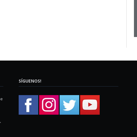
SÍGUENOS!
ue
,