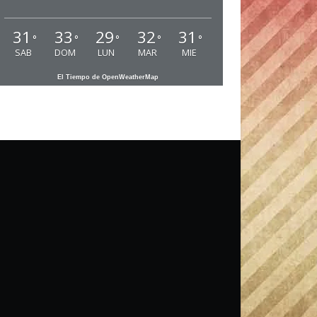
31
33
29
32
31
°
°
°
°
°
SAB
DOM
LUN
MAR
MIE
El Tiempo de OpenWeatherMap