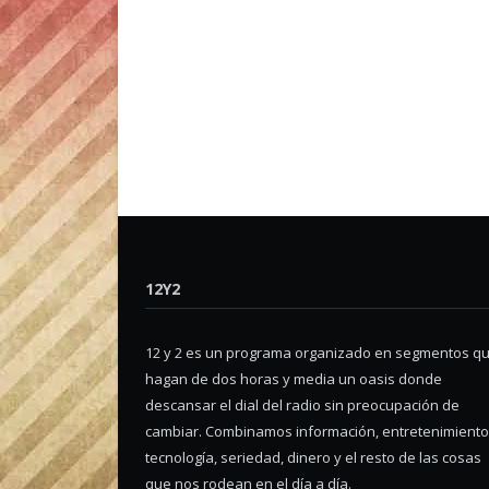
12Y2
12 y 2 es un programa organizado en segmentos q
hagan de dos horas y media un oasis donde
descansar el dial del radio sin preocupación de
cambiar. Combinamos información, entretenimiento
tecnología, seriedad, dinero y el resto de las cosas
que nos rodean en el día a día.