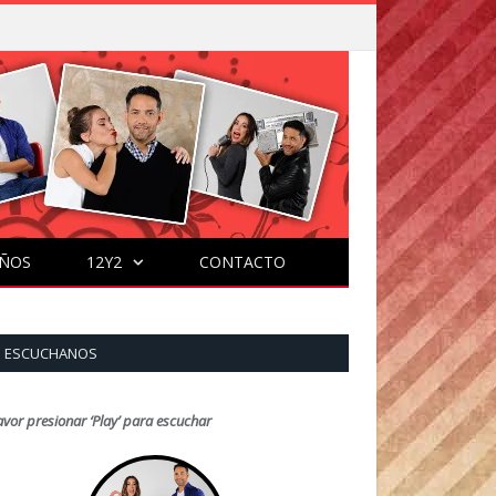
ÑOS
12Y2
CONTACTO
ESCUCHANOS
avor presionar ‘Play’ para escuchar