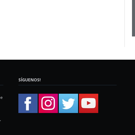
SÍGUENOS!
ue
,