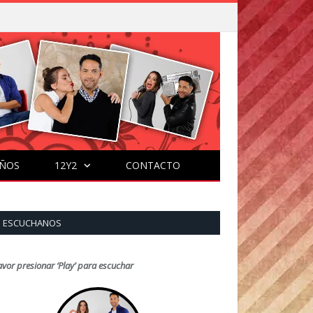
ÑOS
12Y2
CONTACTO
ESCUCHANOS
avor presionar ‘Play’ para escuchar