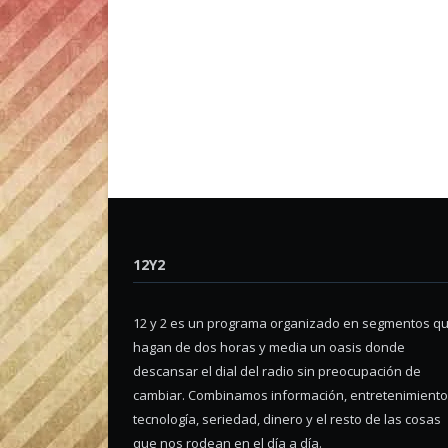
12Y2
12 y 2 es un programa organizado en segmentos q
hagan de dos horas y media un oasis donde
descansar el dial del radio sin preocupación de
cambiar. Combinamos información, entretenimiento
tecnología, seriedad, dinero y el resto de las cosas
que nos rodean en el día a día.