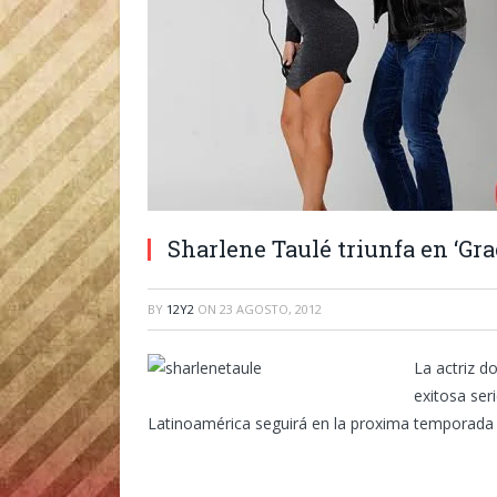
Sharlene Taulé triunfa en ‘Gra
BY
12Y2
ON
23 AGOSTO, 2012
La actriz d
exitosa ser
Latinoamérica seguirá en la proxima temporada