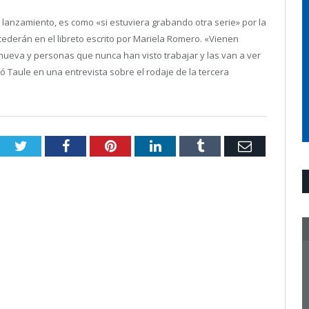
 lanzamiento, es como «si estuviera grabando otra serie» por la
derán en el libreto escrito por Mariela Romero. «Vienen
ueva y personas que nunca han visto trabajar y las van a ver
 Taule en una entrevista sobre el rodaje de la tercera
Twitter
Facebook
Pinterest
LinkedIn
Tumblr
Email