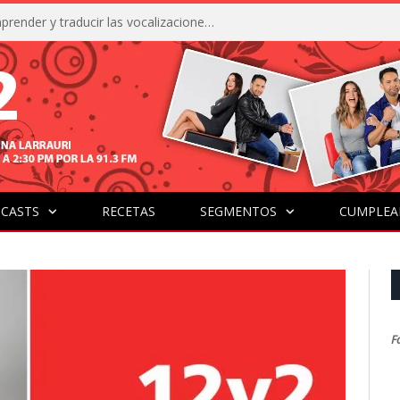
La IA está acercándonos a comprender y traducir las vocalizaciones y comportamientos de nuestras mascotas
CASTS
RECETAS
SEGMENTOS
CUMPLEA
F