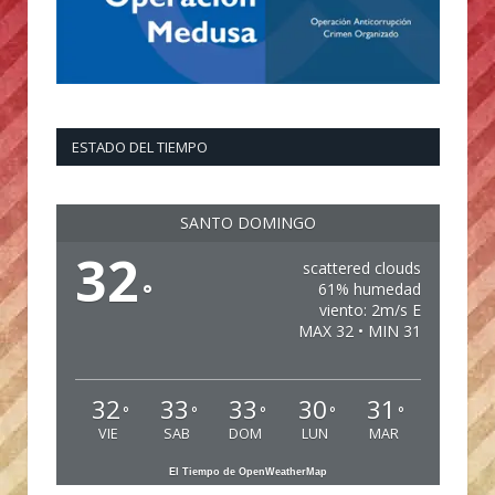
ESTADO DEL TIEMPO
SANTO DOMINGO
32
scattered clouds
°
61% humedad
viento: 2m/s E
MAX 32 • MIN 31
32
33
33
30
31
°
°
°
°
°
VIE
SAB
DOM
LUN
MAR
El Tiempo de OpenWeatherMap