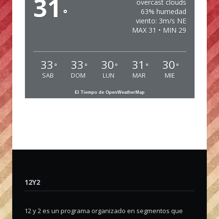
31
overcast clouds
°
63% humedad
viento: 3m/s NE
MAX 31 • MIN 29
33
33
30
31
30
°
°
°
°
°
SAB
DOM
LUN
MAR
MIE
El Tiempo de OpenWeatherMap
12Y2
12 y 2 es un programa organizado en segmentos que