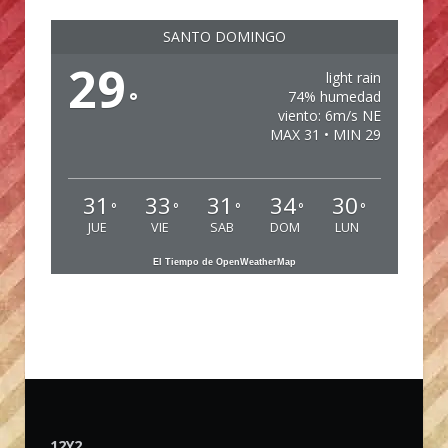
SANTO DOMINGO
29
light rain
°
74% humedad
viento: 6m/s NE
MAX 31 • MIN 29
31
33
31
34
30
°
°
°
°
°
JUE
VIE
SAB
DOM
LUN
El Tiempo de OpenWeatherMap
12Y2