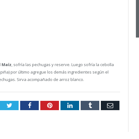
l Maíz
, sofría las pechugas y reserve. Luego sofría la cebolla
y piña) por último agregue los demás ingredientes según el
 pechugas. Sirva acompañado de arroz blanco.
Twitter
Facebook
Pinterest
LinkedIn
Tumblr
Email