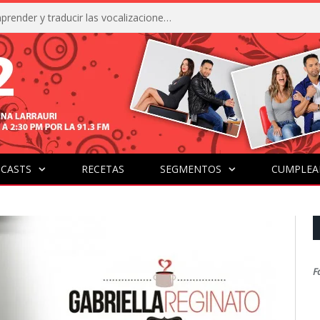
La IA está acercándonos a comprender y traducir las vocalizaciones y comportamientos de nuestras mascotas
CASTS
RECETAS
SEGMENTOS
CUMPLEA
F