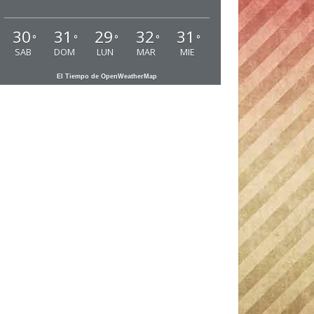
30
31
29
32
31
°
°
°
°
°
SAB
DOM
LUN
MAR
MIE
El Tiempo de OpenWeatherMap