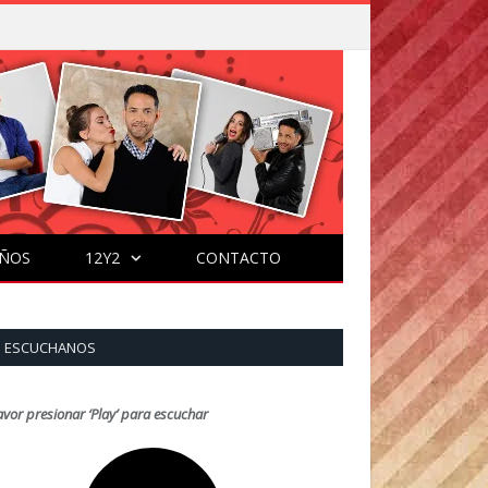
ÑOS
12Y2
CONTACTO
ESCUCHANOS
avor presionar ‘Play’ para escuchar