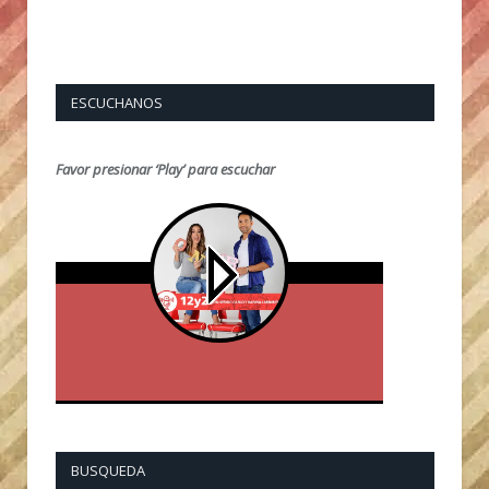
ESCUCHANOS
Favor presionar ‘Play’ para escuchar
BUSQUEDA