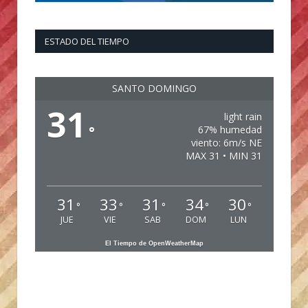
ESTADO DEL TIEMPO
SANTO DOMINGO
31
light rain
°
67% humedad
viento: 6m/s NE
MAX 31 • MIN 31
31
33
31
34
30
°
°
°
°
°
JUE
VIE
SAB
DOM
LUN
El Tiempo de OpenWeatherMap