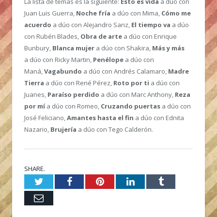
La lista de temas es la siguiente:
Esto es vida
a dúo con
Juan Luis Guerra,
Noche fría
a dúo con Mima,
Cómo me
acuerdo
a dúo con Alejandro Sanz,
El tiempo va
a dúo
con Rubén Blades,
Obra de arte
a dúo con Enrique
Bunbury,
Blanca mujer
a dúo con Shakira,
Más y más
a dúo con Ricky Martin,
Penélope
a dúo con
Maná,
Vagabundo
a dúo con Andrés Calamaro,
Madre
Tierra
a dúo con René Pérez,
Roto por ti
a dúo con
Juanes,
Paraíso perdido
a dúo con Marc Anthony,
Reza
por mí
a dúo con Romeo,
Cruzando puertas
a dúo con
José Feliciano,
Amantes hasta el fin
a dúo con Ednita
Nazario,
Brujería
a dúo con Tego Calderón.
SHARE.
Twitter
Facebook
Pinterest
LinkedIn
Tumblr
Email