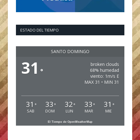
ESTADO DEL TIEMPO
SANTO DOMINGO
31
broken clouds
°
68% humedad
viento: 1m/s E
MAX 31 • MIN 31
31
33
32
33
31
°
°
°
°
°
SAB
DOM
LUN
MAR
MIE
El Tiempo de OpenWeatherMap