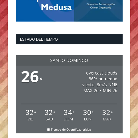
ESTADO DEL TIEMPO
SANTO DOMINGO
26
overcast clouds
°
86% humedad
viento: 3m/s NNE
MAX 26 • MIN 26
32
32
34
30
32
°
°
°
°
°
VIE
SAB
DOM
LUN
MAR
El Tiempo de OpenWeatherMap