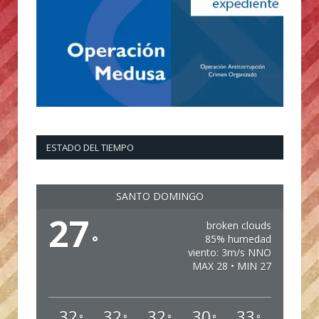
ESTADO DEL TIEMPO
SANTO DOMINGO
27
broken clouds
°
85% humedad
viento: 3m/s NNO
MAX 28 • MIN 27
32
32
32
30
33
°
°
°
°
°