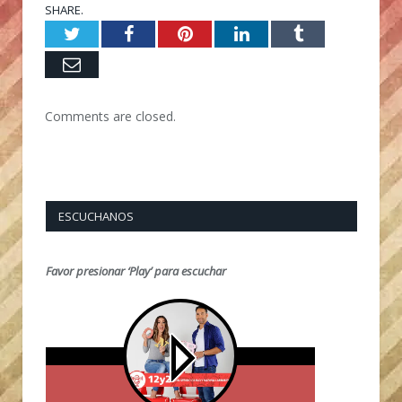
SHARE.
Twitter
Facebook
Pinterest
LinkedIn
Tumblr
Email
Comments are closed.
ESCUCHANOS
Favor presionar ‘Play’ para escuchar