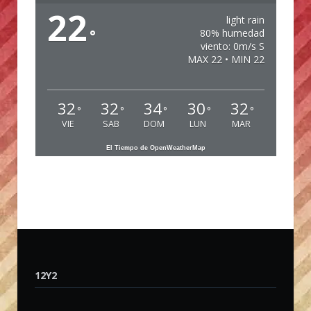
22
light rain
°
80% humedad
viento: 0m/s S
MAX 22 • MIN 22
32
32
34
30
32
°
°
°
°
°
VIE
SAB
DOM
LUN
MAR
El Tiempo de OpenWeatherMap
12Y2