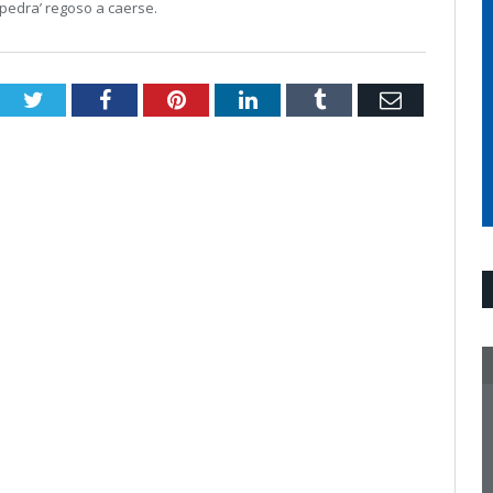
pedra’ regoso a caerse.
Twitter
Facebook
Pinterest
LinkedIn
Tumblr
Email