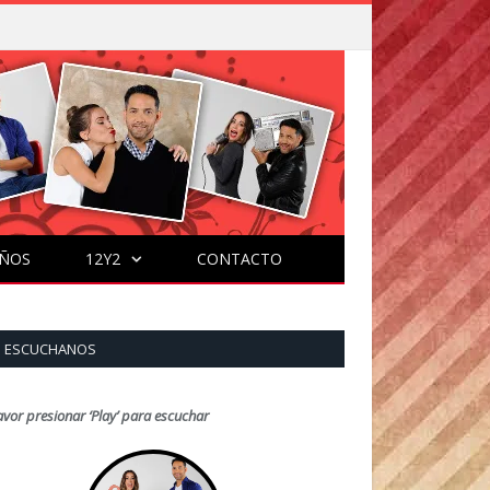
ÑOS
12Y2
CONTACTO
ESCUCHANOS
avor presionar ‘Play’ para escuchar