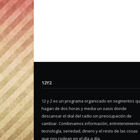
12Y2
12 y 2 es un programa organizado en segmentos q
hagan de dos horas y media un oasis donde
descansar el dial del radio sin preocupación de
cambiar. Combinamos información, entretenimiento
tecnología, seriedad, dinero y el resto de las cosas
que nos rodean en el día a día.