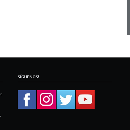
SÍGUENOS!
ue
,