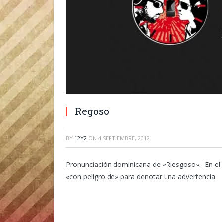
Regoso
BY
12Y2
ON
4 SEPTIEMBRE, 2012
Pronunciación dominicana de «Riesgoso». En el h
«con peligro de» para denotar una advertencia.