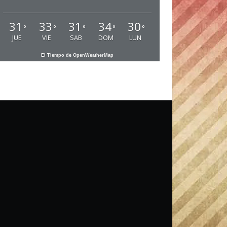
31
33
31
34
30
°
°
°
°
°
JUE
VIE
SAB
DOM
LUN
El Tiempo de OpenWeatherMap