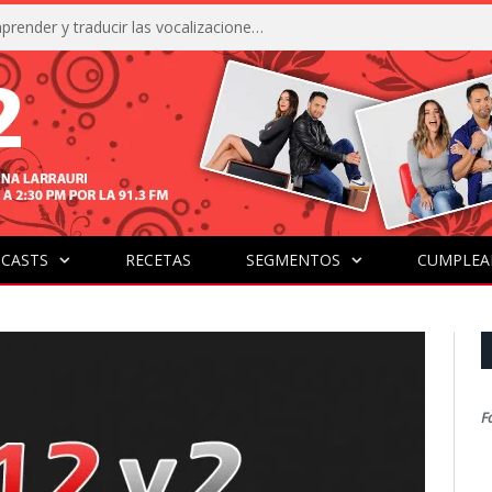
La IA está acercándonos a comprender y traducir las vocalizaciones y comportamientos de nuestras mascotas
CASTS
RECETAS
SEGMENTOS
CUMPLEA
F