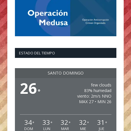
ESTADO DEL TIEMPO
SANTO DOMINGO
26
few clouds
°
83% humedad
viento: 2m/s NNO
MAX 27 • MIN 26
34
33
32
32
31
°
°
°
°
°
DOM
LUN
MAR
MIE
JUE