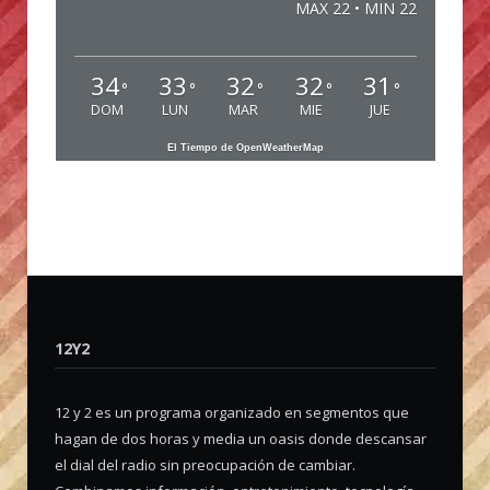
MAX 22 • MIN 22
34
33
32
32
31
°
°
°
°
°
DOM
LUN
MAR
MIE
JUE
El Tiempo de OpenWeatherMap
12Y2
12 y 2 es un programa organizado en segmentos que
hagan de dos horas y media un oasis donde descansar
el dial del radio sin preocupación de cambiar.